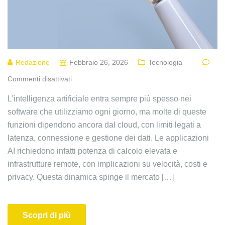
Redazione
Febbraio 26, 2026
Tecnologia
Commenti disattivati
L’intelligenza artificiale entra sempre più spesso nei
software che utilizziamo ogni giorno, ma molte di queste
funzioni dipendono ancora dal cloud, con limiti legati a
latenza, connessione e gestione dei dati. Le applicazioni
AI richiedono infatti potenza di calcolo elevata e
infrastrutture remote, con implicazioni su velocità, costi e
privacy. Questa dinamica spinge il mercato […]
Scopri di più