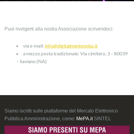
Puoi rivolgerti alla nostra Associazione scrivendoci:
via e-mail:
info@digitalmenteonlus.it
a mezzo posta tradizionale: Via cimitero, 3 – 80039
– Saviano (NA)
Siamo iscritti sulle piattaforme del Mercato Elettronico
Pubblica Amministrazione, come:
MePA.it
SINTEL