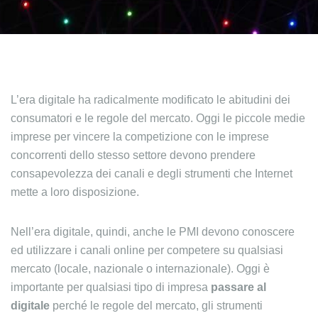
L’era digitale ha radicalmente modificato le abitudini dei
consumatori e le regole del mercato. Oggi le piccole medie
imprese per vincere la competizione con le imprese
concorrenti dello stesso settore devono prendere
consapevolezza dei canali e degli strumenti che Internet
mette a loro disposizione.
Nell’era digitale, quindi, anche le PMI devono conoscere
ed utilizzare i canali online per competere su qualsiasi
mercato (locale, nazionale o internazionale). Oggi è
importante per qualsiasi tipo di impresa
passare al
digitale
perché le regole del mercato, gli strumenti