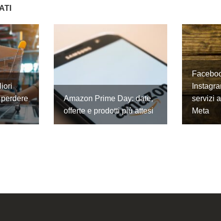
ATI
Faceboo
iori
Instagra
 perdere
Amazon Prime Day: date,
servizi 
offerte e prodotti più attesi
Meta