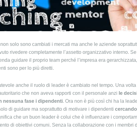
si non solo sono cambiati i mercati ma anche le aziende soprattut
to rivedere completamente l’assetto organizzativo interno. Se 
enda guidare il proprio team perché l’impresa era gerarchizzata, 
ti sono per lo più diretti.
tevole anche il ruolo di leader è cambiato nel tempo. Una volta i
toritario che non aveva rapporti con il personale anzi
le deci
n nessuna fase i dipendenti
. Ora non è più così chi ha la lea
olo di guidare ma soprattutto di motivare i dipendenti
cercando d
gnifica che un buon leader è colui che è influenzare i comportame
mento di obiettivi comuni. Senza la collaborazione con i membri d