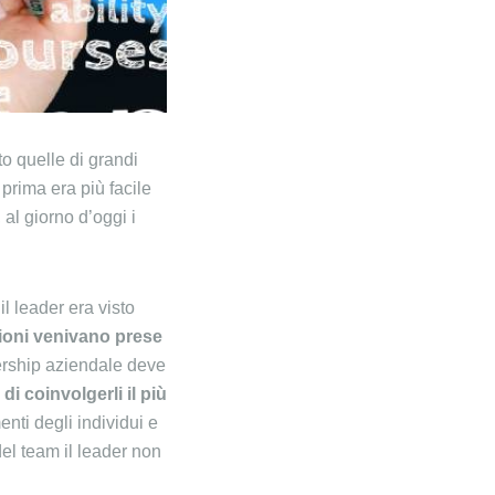
to quelle di grandi
prima era più facile
al giorno d’oggi i
l leader era visto
sioni venivano prese
dership aziendale deve
i coinvolgerli il più
nti degli individui e
el team il leader non