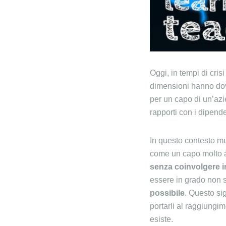
Oggi, in tempi di cri
dimensioni hanno dovu
per un capo di un’azi
rapporti con i dipenden
In questo contesto mu
come un capo molto au
senza coinvolgere i
essere in grado non s
possibile
. Questo si
portarli al raggiungi
esiste.