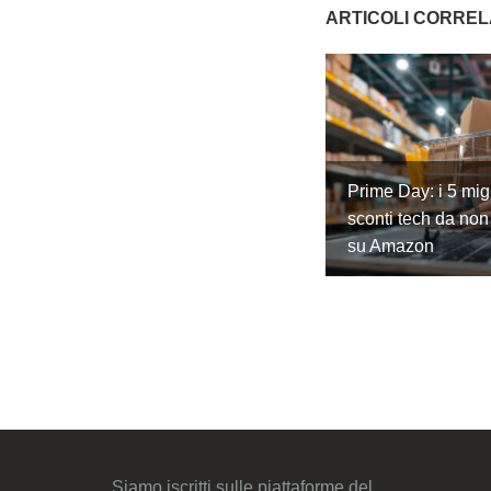
ARTICOLI CORREL
Prime Day: i 5 migl
sconti tech da non
su Amazon
Siamo iscritti sulle piattaforme del