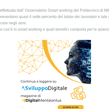
ffettuata dall’ Osservatorio Smart working del Politecnico di Mi
resentano quasi il sette percento del totale dei lavoratori e tal
cere negli anni.
 cos’è lo smart working e quali benefici comporta per le azien