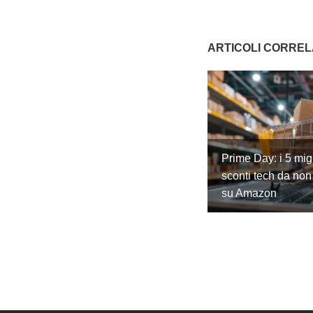
ARTICOLI CORREL
Prime Day: i 5 migl
sconti tech da non
su Amazon