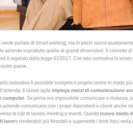
 sente parlare di Smart working, ma in pochi sanno esattament
lle aziende soprattutto quelle di grandi dimensioni. Il concetto d
e ed è regolato dalla legge 81/2017. Con tale normativa lo smart 
 nostro paese.
ità lavorativa è possibile svolgere il proprio lavoro in modo più
l’azienda. Il lavoro agile
impiega mezzi di comunicazione av
 o computer
. Se prima era impossibile comunicare a distanza, og
Le aziende comunicano con i propri dipendenti e clienti anche se 
verso le call di lavoro, meeting e eventi. Questo
nuovo modo di
di lavor
o rendendoli più flessibili e superando i limiti fisici nella