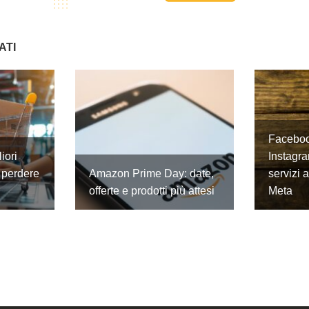
ATI
Faceboo
iori
Instagra
 perdere
Amazon Prime Day: date,
servizi 
offerte e prodotti più attesi
Meta