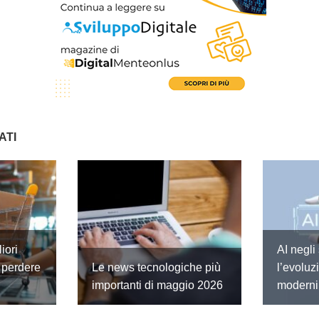
ATI
iori
AI negli
 perdere
Le news tecnologiche più
l’evoluz
importanti di maggio 2026
moderni