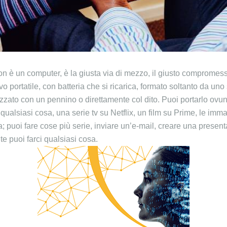
on è un computer, è la giusta via di mezzo, il giusto compromesso:
tivo portatile, con batteria che si ricarica, formato soltanto da u
izzato con un pennino o direttamente col dito. Puoi portarlo ovun
ualsiasi cosa, una serie tv su Netflix, un film su Prime, le imma
a; puoi fare cose più serie, inviare un’e-mail, creare una present
te puoi farci qualsiasi cosa.