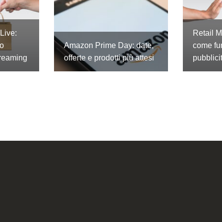
Live:
Retail 
lo
Amazon Prime Day: date,
come fu
treaming
offerte e prodotti più attesi
pubblici