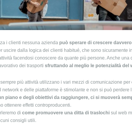
za i clienti nessuna azienda
può sperare di crescere davvero
er uscire dalla logica dei clienti habitué, che sono sicuramente 
attività facendosi conoscere da quante più persone. Anche una di
avorativo dei trasporti
sfruttando al meglio le potenzialità del
, sempre più attività utilizzano i vari mezzi di comunicazione per 
l network e delle piattaforme è stimolante e non si può perdere l
n piano e degli obiettivi da raggiungere, ci si muoverà se
 ottenere effetti controproducenti.
arleremo di
come promuovere una ditta di traslochi
sul web ma
uni consigli utili.