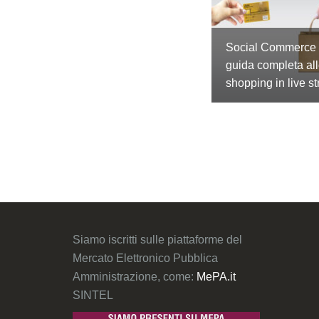
Social Commerce 
guida completa al
shopping in live s
Siamo iscritti sulle piattaforme del
Mercato Elettronico Pubblica
Amministrazione, come:
MePA.it
SINTEL