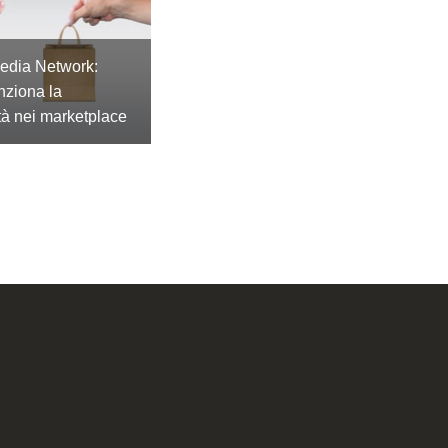
Media Network:
nziona la
tà nei marketplace