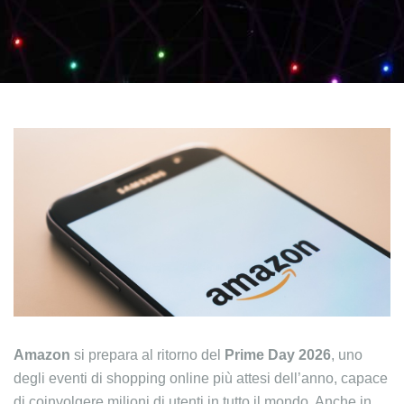
Amazon
si prepara al ritorno del
Prime Day 2026
, uno
degli eventi di shopping online più attesi dell’anno, capace
di coinvolgere milioni di utenti in tutto il mondo. Anche in