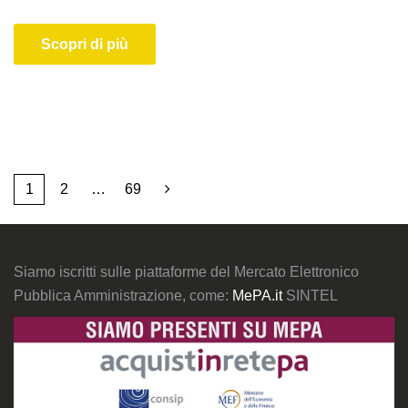
Scopri di più
1
2
…
69
Siamo iscritti sulle piattaforme del Mercato Elettronico
Pubblica Amministrazione, come:
MePA.it
SINTEL