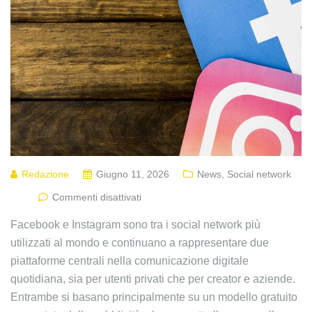
Redazione
Giugno 11, 2026
News
,
Social network
Commenti disattivati
Facebook e Instagram sono tra i social network più
utilizzati al mondo e continuano a rappresentare due
piattaforme centrali nella comunicazione digitale
quotidiana, sia per utenti privati che per creator e aziende.
Entrambe si basano principalmente su un modello gratuito