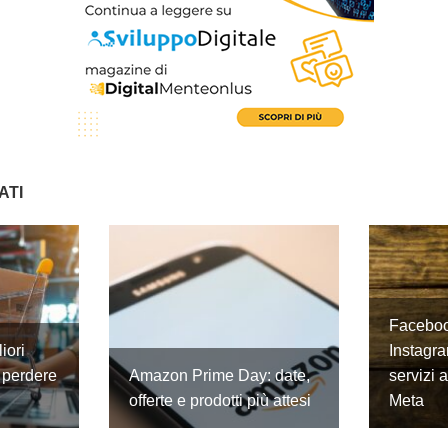
ATI
Faceboo
iori
Instagra
 perdere
Amazon Prime Day: date,
servizi 
offerte e prodotti più attesi
Meta