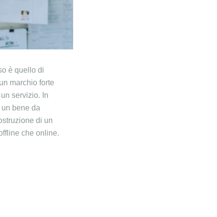
so è quello di
 un marchio forte
un servizio. In
e un bene da
ostruzione di un
ffline che online.