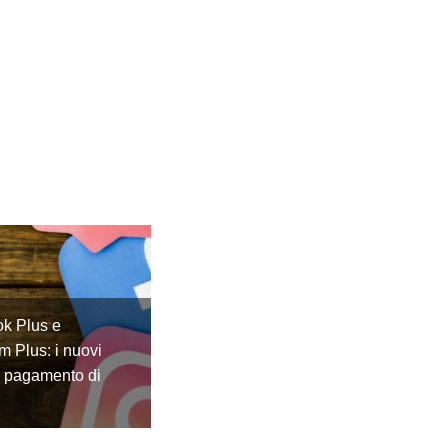
k Plus e
m Plus: i nuovi
a pagamento di