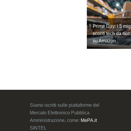
Prime Day: i 5 migl
sconti tech da non
su Amazon
Siamo iscritti sulle piattaforme del
Mercato Elettronico Pubblica
Amministrazione, come:
MePA.it
SINTEL