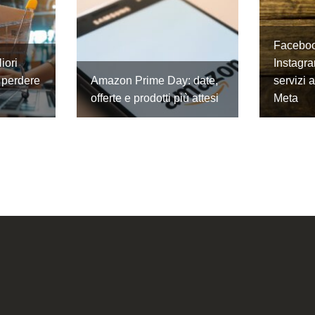
Faceboo
iori
Instagra
 perdere
Amazon Prime Day: date,
servizi 
offerte e prodotti più attesi
Meta