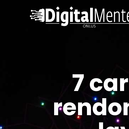
7 ca
rendon