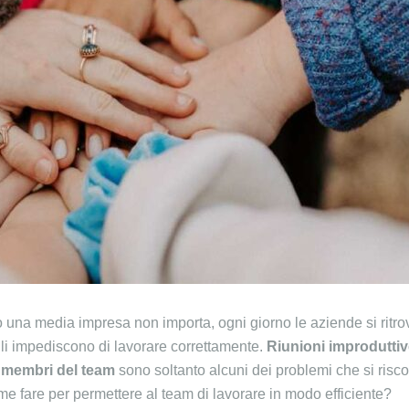
 una media impresa non importa, ogni giorno le aziende si ritro
li impediscono di lavorare correttamente.
Riunioni improduttive
 membri del team
sono soltanto alcuni dei problemi che si risco
e fare per permettere al team di lavorare in modo efficiente?