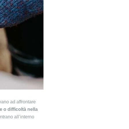
vano ad affrontare
 o difficoltà nella
ntrano all’interno