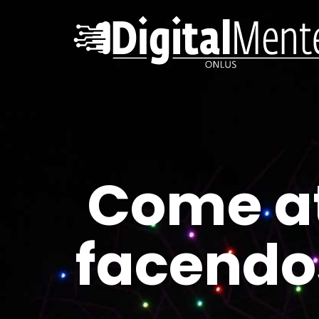
Come att
facendos