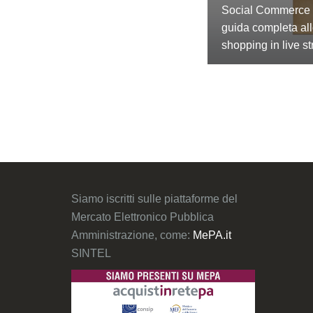
Social Commerce 
guida completa al
shopping in live s
Siamo iscritti sulle piattaforme del
Mercato Elettronico Pubblica
Amministrazione, come:
MePA.it
SINTEL