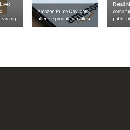
Live:
Retail 
lo
Amazon Prime Day: date,
come fu
treaming
offerte e prodotti più attesi
pubblici