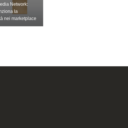
Media Network:
nziona la
tà nei marketplace