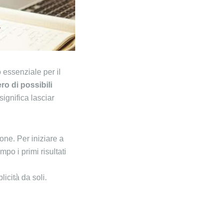
o essenziale per il
o di possibili
ignifica lasciar
ne. Per iniziare a
po i primi risultati
icità da soli.