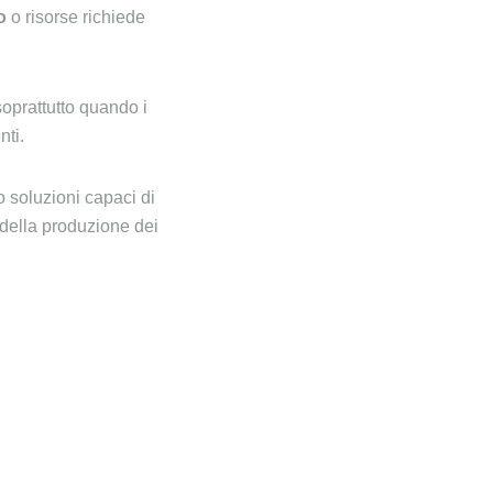
o
o risorse richiede
soprattutto quando i
nti.
o soluzioni capaci di
 della produzione dei