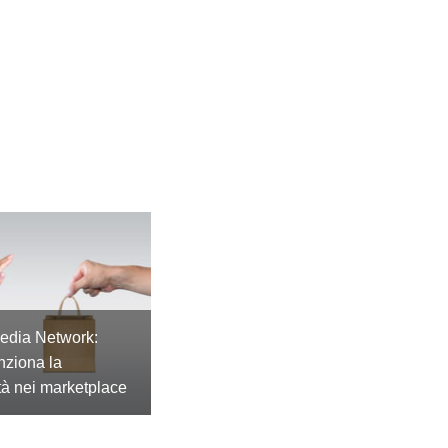
Media Network:
nziona la
tà nei marketplace