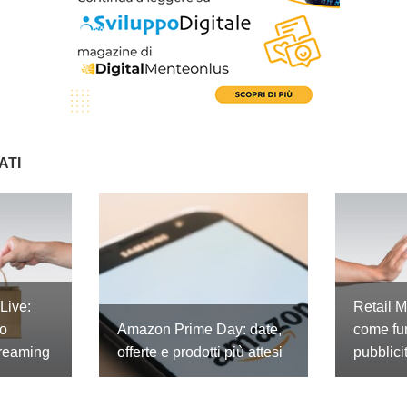
ATI
Live:
Retail 
lo
Amazon Prime Day: date,
come fu
treaming
offerte e prodotti più attesi
pubblici