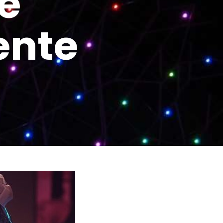
ie
ente