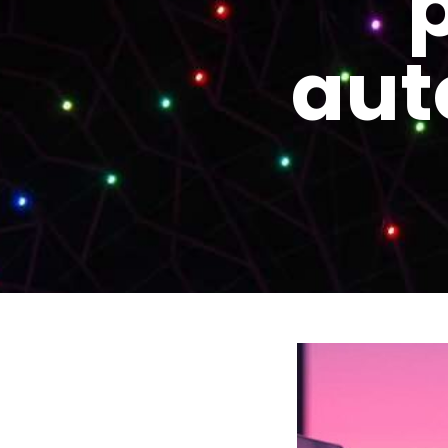
p
aut