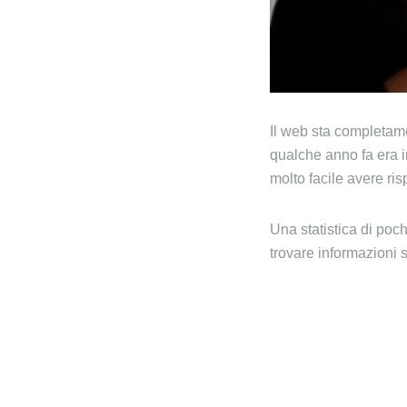
Il web sta completamen
qualche anno fa era i
molto facile avere ris
Una statistica di poc
trovare informazioni 