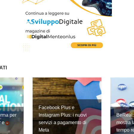
ATI
Facebook Plus e
orma per
Instagram Plus: i nuovi
BeReal: 
r e
servizi a pagamento di
mostra l
Meta
tempo r