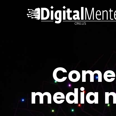
Come u
media ne