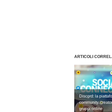
ARTICOLI CORREL
Discord: la piattaf
community, creato
gruppi online