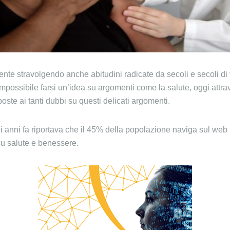
te stravolgendo anche abitudini radicate da secoli e secoli di vit
mpossibile farsi un’idea su argomenti come la salute, oggi attra
poste ai tanti dubbi su questi delicati argomenti.
hi anni fa riportava che il 45% della popolazione naviga sul web 
su salute e benessere.