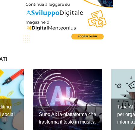
ATI
diting
Tana AI:
 social
Suno AI: la piattaforma che
per orga
trasforma il testo in musica
informaz