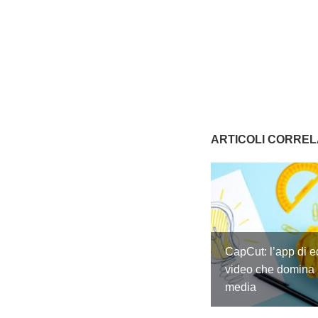
ARTICOLI CORREL
CapCut: l’app di e
video che domina i
media