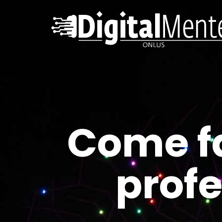
Come f
profe