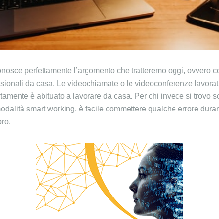
onosce perfettamente l’argomento che tratteremo oggi, ovvero c
sionali da casa. Le videochiamate o le videoconferenze lavorati
litamente è abituato a lavorare da casa. Per chi invece si trovo 
odalità smart working, è facile commettere qualche errore dura
oro.