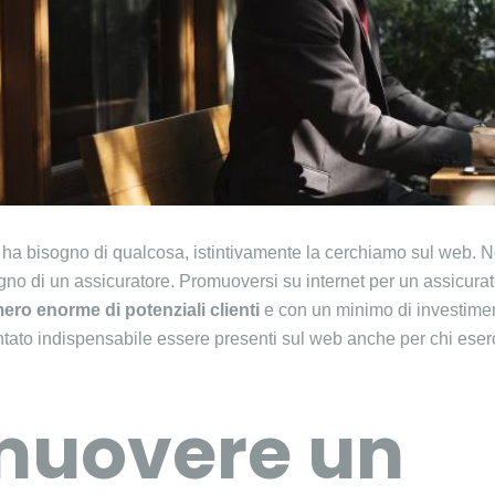
 ha bisogno di qualcosa, istintivamente la cerchiamo sul web. N
ogno di un assicuratore. Promuoversi su internet per un assicurat
ro enorme di potenziali clienti
e con un minimo di investimen
tato indispensabile essere presenti sul web anche per chi eserci
muovere un