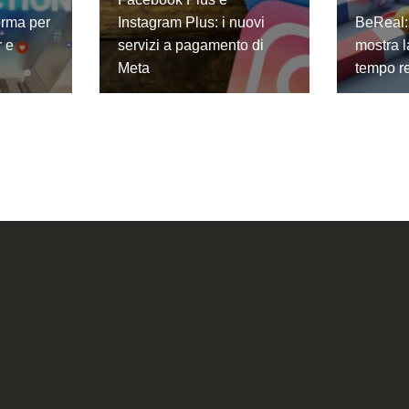
orma per
Instagram Plus: i nuovi
BeReal: 
r e
servizi a pagamento di
mostra l
Meta
tempo r