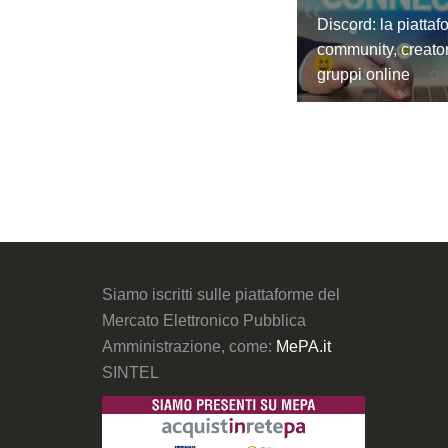
Discord: la piattaf
community, creato
gruppi online
Siamo iscritti sulle piattaforme del
Mercato Elettronico Pubblica
Amministrazione, come:
MePA.it
SINTEL