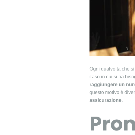
Ogni qualvolta che si
caso in cui si ha bis
raggiungere un nume
questo motivo è diven
assicurazione.
Pro