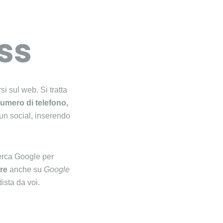
ss
i sul web. Si tratta
numero di telefono,
un social, inserendo
cerca Google per
ore
anche su
Google
ista da voi.