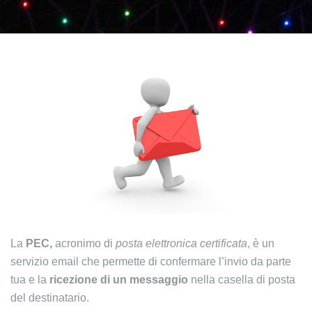
La
PEC,
acronimo di
posta elettronica certificata
, è un
servizio email che permette di confermare l’invio da parte
tua e la
ricezione di un messaggio
nella casella di posta
del destinatario.