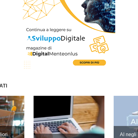
ATI
iori
AI negli