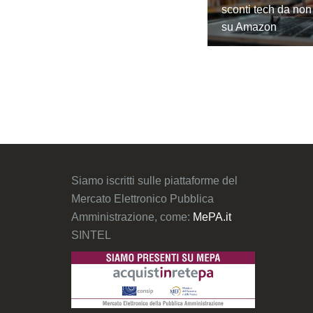
sconti tech da non
su Amazon
Siamo iscritti sulle piattaforme del
Mercato Elettronico Pubblica
Amministrazione, come:
MePA.it
SINTEL