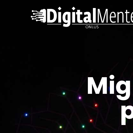
Mig
p