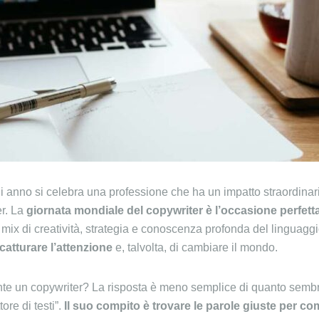
ni anno si celebra una professione che ha un impatto straordinar
er. La
giornata mondiale del copywriter
è l’occasione perfett
 mix di creatività, strategia e conoscenza profonda del linguagg
atturare l’attenzione
e, talvolta, di cambiare il mondo.
te un copywriter? La risposta è meno semplice di quanto sembr
tore di testi”.
Il suo compito è trovare le parole giuste per c