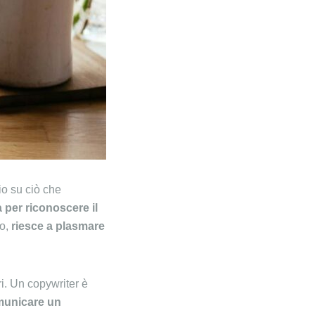
io su ciò che
a per riconoscere
il
io,
riesce a plasmare
i. Un copywriter è
omunicare un