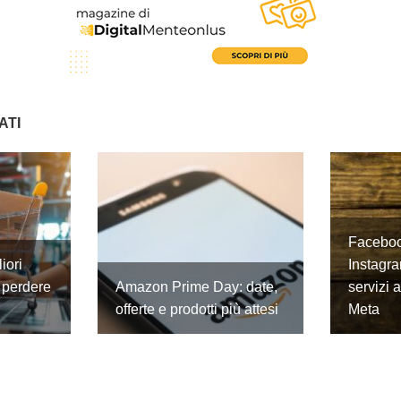
ATI
Faceboo
iori
Instagra
 perdere
Amazon Prime Day: date,
servizi 
offerte e prodotti più attesi
Meta