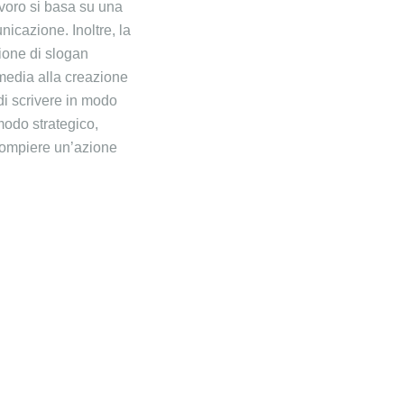
lavoro si basa su una
nicazione. Inoltre, la
zione di slogan
l media alla creazione
 di scrivere in modo
modo strategico,
 compiere un’azione