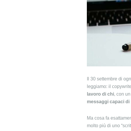
Il 30 settembre di og
leggiamo: il copywrit
lavoro di chi
, con un
messaggi capaci di c
Ma cosa fa esattamen
molto più di uno “scrit