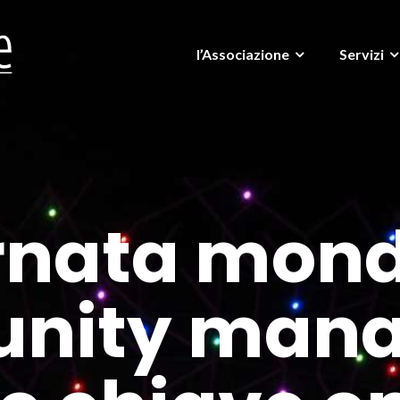
l’Associazione
Servizi
rnata mond
nity manag