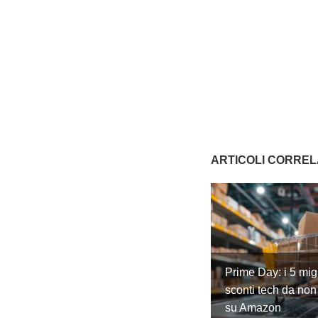
ARTICOLI CORREL
Prime Day: i 5 migl
sconti tech da non
su Amazon