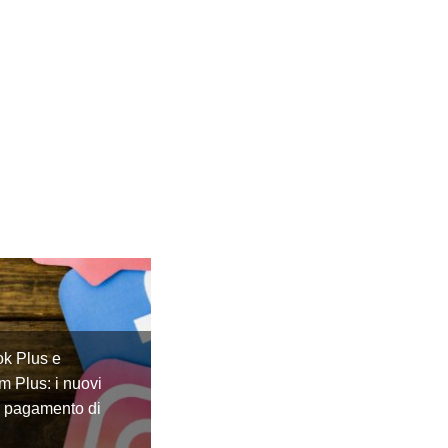
k Plus e
m Plus: i nuovi
a pagamento di