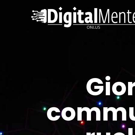
Gio
commu