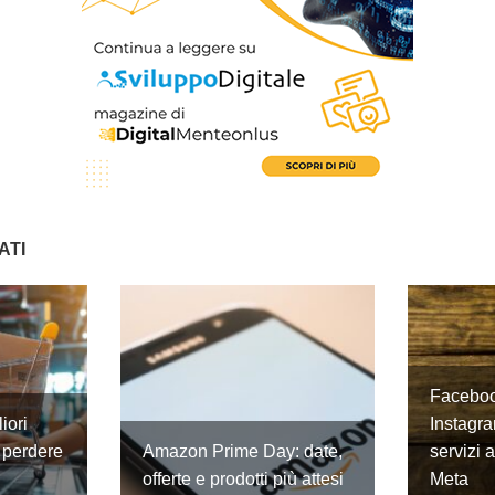
ATI
Faceboo
iori
Instagra
 perdere
Amazon Prime Day: date,
servizi 
offerte e prodotti più attesi
Meta