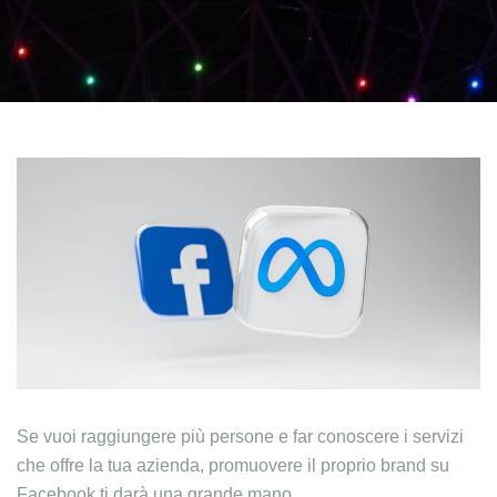
Se vuoi raggiungere più persone e far conoscere i servizi
che offre la tua azienda, promuovere il proprio brand su
Facebook ti darà una grande mano.