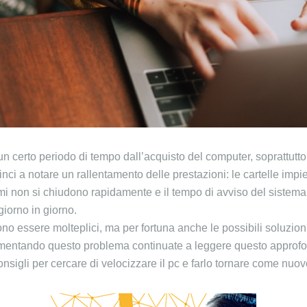
 certo periodo di tempo dall’acquisto del computer, soprattutto
nci a notare un rallentamento delle prestazioni: le cartelle im
ammi non si chiudono rapidamente e il tempo di avviso del siste
iorno in giorno.
no essere molteplici, ma per fortuna anche le possibili soluzioni
imentando questo problema continuate a leggere questo approfo
consigli per cercare di velocizzare il pc e farlo tornare come nuov