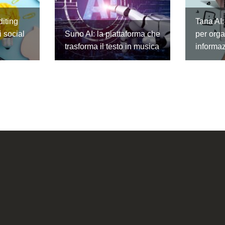
diting
Tana AI:
 social
Suno AI: la piattaforma che
per orga
trasforma il testo in musica
informaz