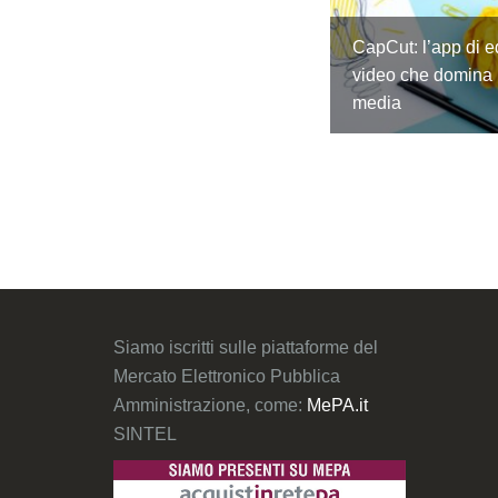
CapCut: l’app di e
video che domina i
media
Siamo iscritti sulle piattaforme del
Mercato Elettronico Pubblica
Amministrazione, come:
MePA.it
SINTEL