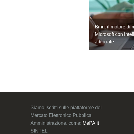
Bing: il motore di r
Microsoft con inte
artificiale
Siamo iscritti sulle piattaforme del
Mercato Elettronico Pubblica
Amministrazione, come:
MePA.it
SINTEL