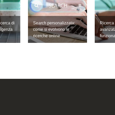
icerca di
Search personalizzata:
Ricerca
lligenza
come si evolvono le
avanzat
ricerche online
funzion