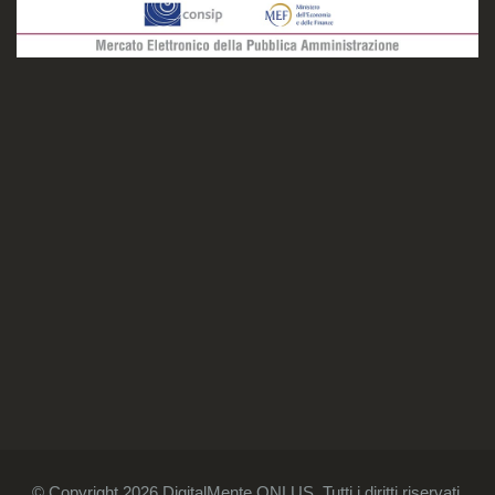
© Copyright 2026 DigitalMente ONLUS. Tutti i diritti riservati.